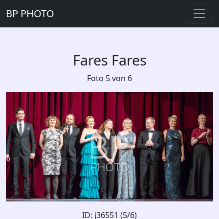
BP PHOTO
Fares Fares
Foto 5 von 6
ID: j36551 (5/6)