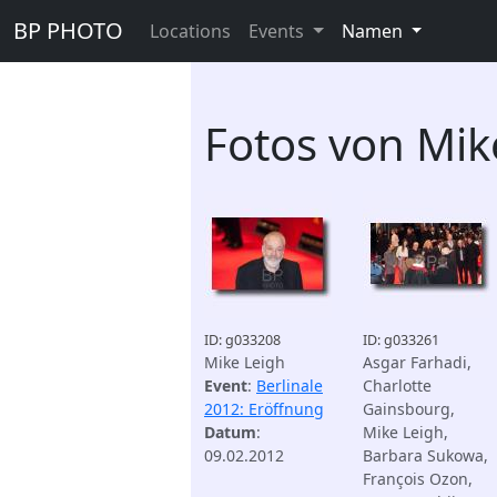
BP PHOTO
Locations
Events
Namen
Fotos von Mik
ID: g033208
ID: g033261
Mike Leigh
Asgar Farhadi,
Event
:
Berlinale
Charlotte
2012: Eröffnung
Gainsbourg,
Datum
:
Mike Leigh,
09.02.2012
Barbara Sukowa,
François Ozon,