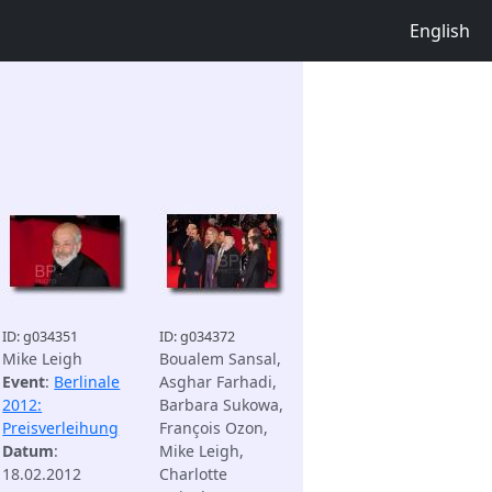
English
ID: g034351
ID: g034372
Mike Leigh
Boualem Sansal,
Event
:
Berlinale
Asghar Farhadi,
2012:
Barbara Sukowa,
Preisverleihung
François Ozon,
Datum
:
Mike Leigh,
18.02.2012
Charlotte