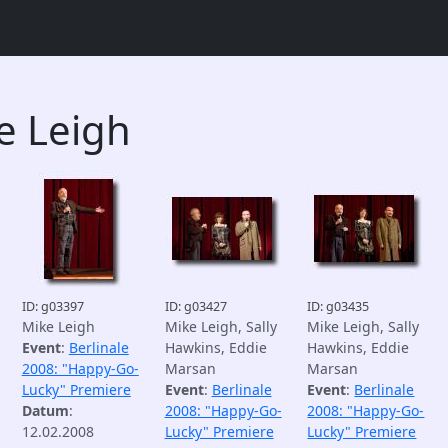
e Leigh
ID: g03397
ID: g03427
ID: g03435
Mike Leigh
Mike Leigh, Sally
Mike Leigh, Sally
Event
:
Berlinale
Hawkins, Eddie
Hawkins, Eddie
2008: "Happy-Go-
Marsan
Marsan
Lucky" Premiere
Event
:
Berlinale
Event
:
Berlinale
Datum
:
2008: "Happy-Go-
2008: "Happy-Go-
12.02.2008
Lucky" Premiere
Lucky" Premiere