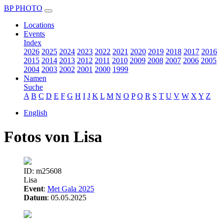
BP PHOTO
Locations
Events
Index
2026
2025
2024
2023
2022
2021
2020
2019
2018
2017
2016
2015
2014
2013
2012
2011
2010
2009
2008
2007
2006
2005
2004
2003
2002
2001
2000
1999
Namen
Suche
A
B
C
D
E
F
G
H
I
J
K
L
M
N
O
P
Q
R
S
T
U
V
W
X
Y
Z
English
Fotos von Lisa
ID: m25608
Lisa
Event
:
Met Gala 2025
Datum
: 05.05.2025