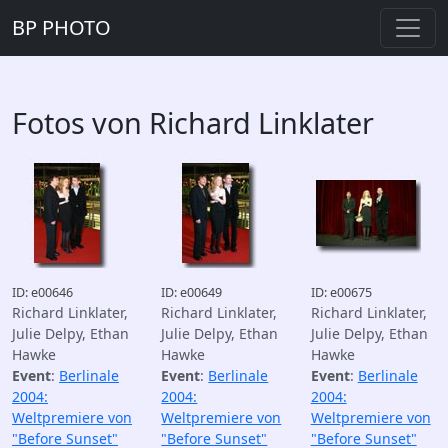
BP PHOTO
Fotos von Richard Linklater
ID: e00646
ID: e00649
ID: e00675
Richard Linklater,
Richard Linklater,
Richard Linklater,
Julie Delpy, Ethan
Julie Delpy, Ethan
Julie Delpy, Ethan
Hawke
Hawke
Hawke
Event
:
Berlinale
Event
:
Berlinale
Event
:
Berlinale
2004:
2004:
2004:
Weltpremiere von
Weltpremiere von
Weltpremiere von
"Before Sunset"
"Before Sunset"
"Before Sunset"