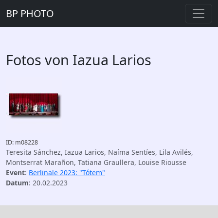
BP PHOTO
Fotos von Iazua Larios
ID: m08228
Teresita Sánchez, Iazua Larios, Naíma Sentíes, Lila Avilés,
Montserrat Marañon, Tatiana Graullera, Louise Riousse
Event
:
Berlinale 2023: "Tótem"
Datum
: 20.02.2023