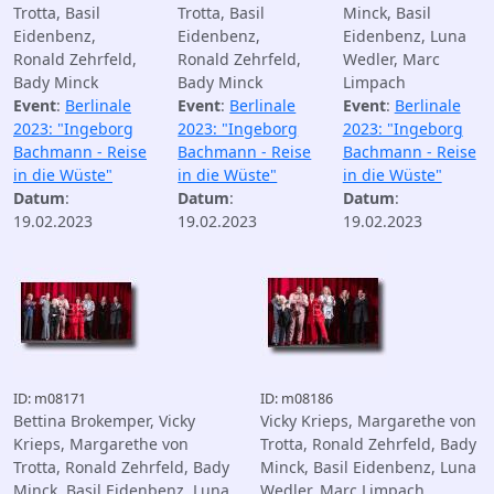
Trotta, Basil
Trotta, Basil
Minck, Basil
Eidenbenz,
Eidenbenz,
Eidenbenz, Luna
Ronald Zehrfeld,
Ronald Zehrfeld,
Wedler, Marc
Bady Minck
Bady Minck
Limpach
Event
:
Berlinale
Event
:
Berlinale
Event
:
Berlinale
2023: "Ingeborg
2023: "Ingeborg
2023: "Ingeborg
Bachmann - Reise
Bachmann - Reise
Bachmann - Reise
in die Wüste"
in die Wüste"
in die Wüste"
Datum
:
Datum
:
Datum
:
19.02.2023
19.02.2023
19.02.2023
ID: m08171
ID: m08186
Bettina Brokemper, Vicky
Vicky Krieps, Margarethe von
Krieps, Margarethe von
Trotta, Ronald Zehrfeld, Bady
Trotta, Ronald Zehrfeld, Bady
Minck, Basil Eidenbenz, Luna
Minck, Basil Eidenbenz, Luna
Wedler, Marc Limpach