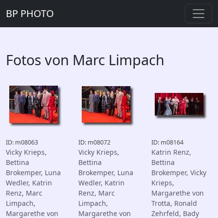
BP PHOTO
Fotos von Marc Limpach
ID: m08063
ID: m08072
ID: m08164
Vicky Krieps,
Vicky Krieps,
Katrin Renz,
Bettina
Bettina
Bettina
Brokemper, Luna
Brokemper, Luna
Brokemper, Vicky
Wedler, Katrin
Wedler, Katrin
Krieps,
Renz, Marc
Renz, Marc
Margarethe von
Limpach,
Limpach,
Trotta, Ronald
Margarethe von
Margarethe von
Zehrfeld, Bady